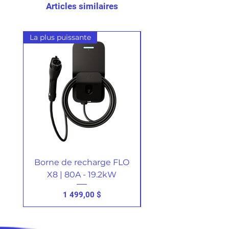
Articles similaires
La plus puissante
Borne de recharge FLO
X8 | 80A - 19.2kW
Prix
1 499,00 $