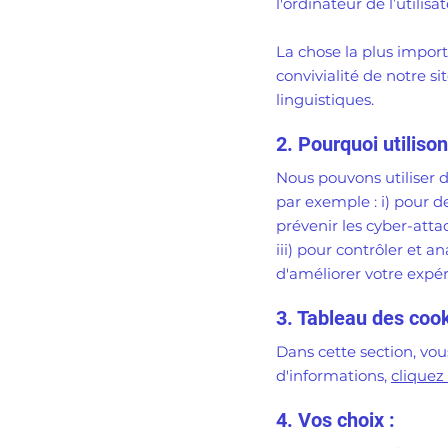
l'ordinateur de l’utilisat
La chose la plus import
convivialité de notre s
linguistiques.
2. Pourquoi utiliso
Nous pouvons utiliser d
par exemple : i) pour de
prévenir les cyber-attaq
iii) pour contrôler et a
d'améliorer votre expér
3. Tableau des cook
Dans cette section, vou
d'informations,
cliquez 
4. Vos choix :